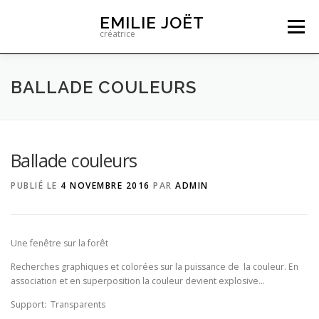
Aller
EMILIE JOËT
au
Menu
créatrice
contenu
CRÉATIONS GRAPHIQUES
BALLADE COULEURS
ARCHITECTURE D’INTÉRIEUR
CONTACT
Ballade couleurs
PUBLIÉ LE
4 NOVEMBRE 2016
PAR
ADMIN
Une fenêtre sur la forêt
Recherches graphiques et colorées sur la puissance de la couleur. En
association et en superposition la couleur devient explosive…
Support: Transparents