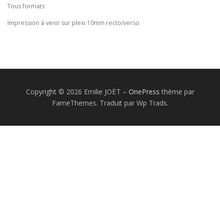
Tous formats
Impression à venir sur plexi 10mm recto/verso
Copyright © 2026 Emilie JOËT
–
OnePress
thème par
FameThemes. Traduit par Wp Trads.