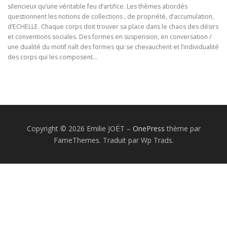
silencieux qu’une véritable feu d’artifice. Les thèmes abordés
questionnent les notions de collections , de propriété, d’accumulation,
d’ECHELLE. Chaque corps doit trouver sa place dans le chaos des désirs
et conventions sociales. Des formes en suspension, en conversation /
une dualité du motif naît des formes qui se chevauchent et l’individualité
des corps qui les composent…
Copyright © 2026 Emilie JOËT
–
OnePress
thème par
FameThemes. Traduit par Wp Trads.