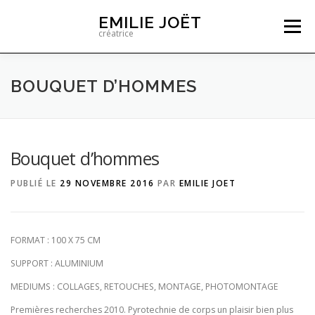
Aller
EMILIE JOËT
au
Menu
créatrice
contenu
CRÉATIONS GRAPHIQUES
BOUQUET D’HOMMES
ARCHITECTURE D’INTÉRIEUR
CONTACT
Bouquet d’hommes
PUBLIÉ LE
29 NOVEMBRE 2016
PAR
EMILIE JOET
FORMAT : 100 X 75 CM
SUPPORT : ALUMINIUM
MEDIUMS : COLLAGES, RETOUCHES, MONTAGE, PHOTOMONTAGE
Premières recherches 2010. Pyrotechnie de corps un plaisir bien plus